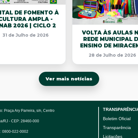
ITAL DE FOMENTO À
CULTURA AMPLA -
NAB 2026 | CICLO 2
VOLTA ÀS AULAS 
31 de Julho de 2026
REDE MUNICIPAL 
ENSINO DE MIRACE
28 de Julho de 2026
Ver mais notícias
TRANSPARÊNCI
: Praça Ary Parreira, s/n, Centro
Boletim Oficial
a/RJ - CEP: 28460-000
Transparência
e: 0800-022-0002
Licitações