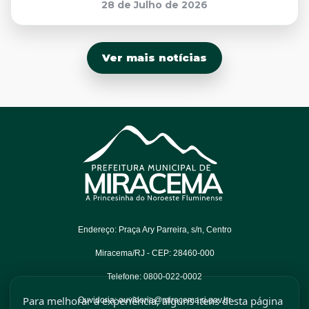
28 de Julho de 2026
Ver mais notícias
Endereço: Praça Ary Parreira, s/n, Centro
Miracema/RJ - CEP: 28460-000
Telefone: 0800-022-0002
Para melhorar a experiência, alguns itens desta página
Ouvidoria: ouvidoria@miracema.rj.gov.br