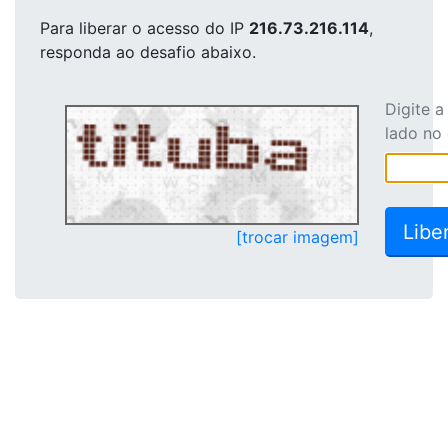
Para liberar o acesso
do IP
216.73.216.114
,
responda ao desafio abaixo.
Digite 
lado no
[trocar imagem]